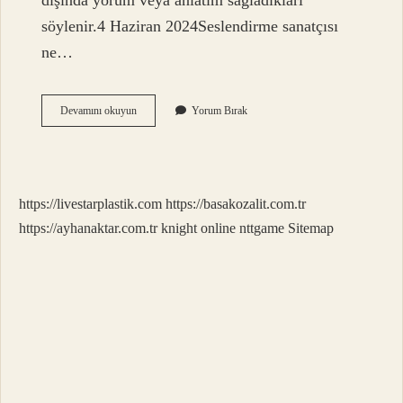
dışında yorum veya anlatım sağladıkları
söylenir.4 Haziran 2024Seslendirme sanatçısı
ne…
Ses
Devamını okuyun
Yorum Bırak
Sanatçısı
Ne
Kadar
Kazanır
https://livestarplastik.com
https://basakozalit.com.tr
https://ayhanaktar.com.tr
knight online
nttgame
Sitemap