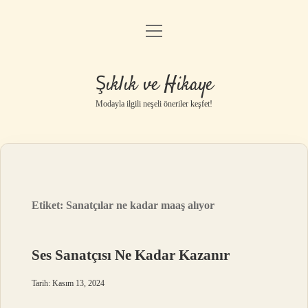
menüyü
Gizlilik Politikası
aç
Hakkımızda
Şıklık ve Hikaye
Yasal Uyarı
Modayla ilgili neşeli öneriler keşfet!
Etiket:
Sanatçılar ne kadar maaş alıyor
Ses Sanatçısı Ne Kadar Kazanır
Tarih: Kasım 13, 2024