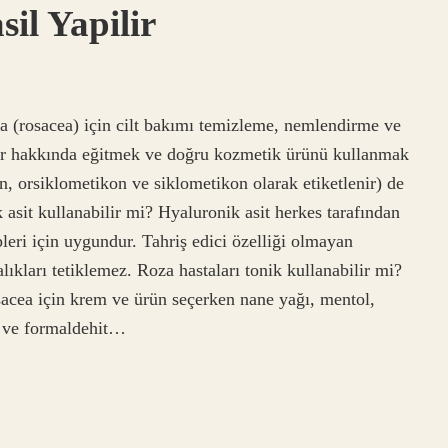
il Yapilir
ea (rosacea) için cilt bakımı temizleme, nemlendirme ve
iler hakkında eğitmek ve doğru kozmetik ürünü kullanmak
n, orsiklometikon ve siklometikon olarak etiketlenir) de
k asit kullanabilir mi? Hyaluronik asit herkes tarafından
ipleri için uygundur. Tahriş edici özelliği olmayan
alıkları tetiklemez. Roza hastaları tonik kullanabilir mi?
acea için krem ​​ve ürün seçerken nane yağı, mentol,
ur ve formaldehit…