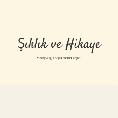
Şıklık ve Hikaye
Modayla ilgili neşeli öneriler keşfet!
i