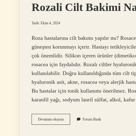
Rozali Cilt Bakimi Nas
Tarih: Ekim 4, 2024
Roza hastalarına cilt bakımı yapılır mı? Rosac
güneşten korunmayı içerir. Hastayı tetikleyic
çok önemlidir. Silikon içeren ürünler (dimetiko
rosacea için faydalıdır. Rozalı ciltler hyaluroni
kullanılabilir. Doğru kullanıldığında tüm cilt t
hyaluronik asit, akne, rosacea veya alerjik hast
Bu hastalar için tonik kullanımı önerilmez. Ros
karanfil yağı, sodyum lauril sülfat, alkol, kaf
Rozali
Devamını okuyun
Yorum Bırak
Cilt
Bakimi
Nasil