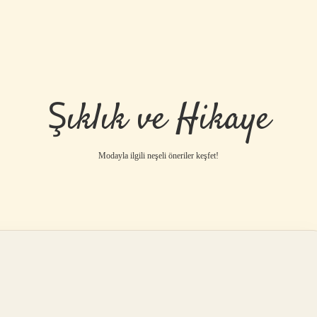
Şıklık ve Hikaye
Modayla ilgili neşeli öneriler keşfet!