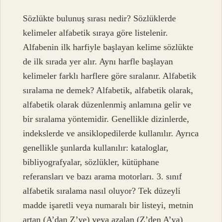
Sözlükte bulunuş sırası nedir? Sözlüklerde
kelimeler alfabetik sıraya göre listelenir.
Alfabenin ilk harfiyle başlayan kelime sözlükte
de ilk sırada yer alır. Aynı harfle başlayan
kelimeler farklı harflere göre sıralanır. Alfabetik
sıralama ne demek? Alfabetik, alfabetik olarak,
alfabetik olarak düzenlenmiş anlamına gelir ve
bir sıralama yöntemidir. Genellikle dizinlerde,
indekslerde ve ansiklopedilerde kullanılır. Ayrıca
genellikle şunlarda kullanılır: kataloglar,
bibliyografyalar, sözlükler, kütüphane
referansları ve bazı arama motorları. 3. sınıf
alfabetik sıralama nasıl oluyor? Tek düzeyli
madde işaretli veya numaralı bir listeyi, metnin
artan (A’dan Z’ye) veya azalan (Z’den A’ya)