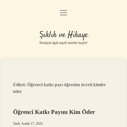
menüyü
Gizlilik Politikası
aç
Hakkımızda
Şıklık ve Hikaye
Yasal Uyarı
Modayla ilgili neşeli öneriler keşfet!
Etiket:
Öğrenci katkı payı öğrenim ücreti kimler
öder
Öğrenci Katkı Payını Kim Öder
Tarih: Aralık 17, 2024