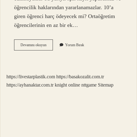
öğrencilik haklarından yararlanamazlar. 10’a
giren öğrenci harç ödeyecek mi? Ortaöğretim
öğrencilerinin en az bir ek…
Öğrenci
Devamını okuyun
Yorum Bırak
Katkı
Payını
Kim
Öder
https://livestarplastik.com
https://basakozalit.com.tr
https://ayhanaktar.com.tr
knight online
nttgame
Sitemap