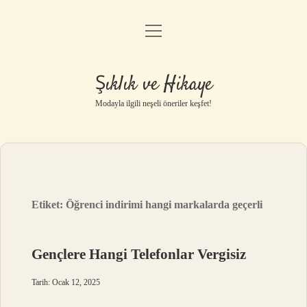
menüyü
Gizlilik Politikası
aç
Hakkımızda
Şıklık ve Hikaye
Yasal Uyarı
Modayla ilgili neşeli öneriler keşfet!
Etiket:
Öğrenci indirimi hangi markalarda geçerli
Gençlere Hangi Telefonlar Vergisiz
Tarih: Ocak 12, 2025