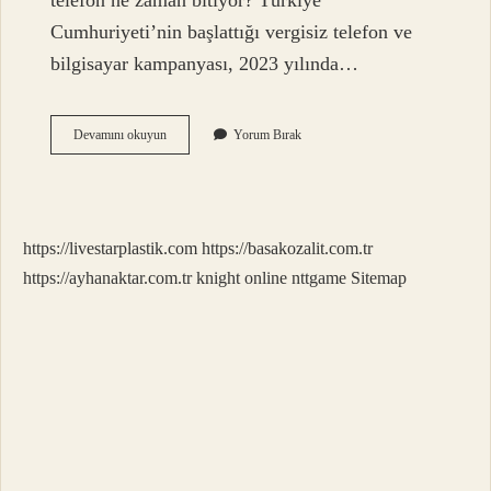
telefon ne zaman bitiyor? Türkiye
Cumhuriyeti’nin başlattığı vergisiz telefon ve
bilgisayar kampanyası, 2023 yılında…
Gençlere
Devamını okuyun
Yorum Bırak
Hangi
Telefonlar
Vergisiz
https://livestarplastik.com
https://basakozalit.com.tr
https://ayhanaktar.com.tr
knight online
nttgame
Sitemap