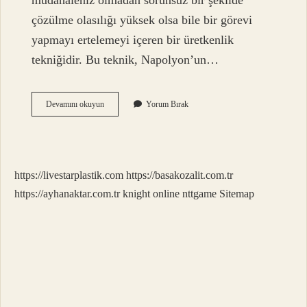
müdahaleniz olmadan sorunsuz bir şekilde
çözülme olasılığı yüksek olsa bile bir görevi
yapmayı ertelemeyi içeren bir üretkenlik
tekniğidir. Bu teknik, Napolyon’un…
Napolyon
Devamını okuyun
Yorum Bırak
Akımı
Nedir
https://livestarplastik.com
https://basakozalit.com.tr
https://ayhanaktar.com.tr
knight online
nttgame
Sitemap