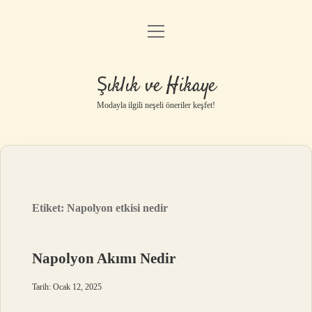
menüyü
Gizlilik Politikası
aç
Hakkımızda
Şıklık ve Hikaye
Yasal Uyarı
Modayla ilgili neşeli öneriler keşfet!
Etiket:
Napolyon etkisi nedir
Napolyon Akımı Nedir
Tarih: Ocak 12, 2025