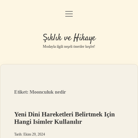
menüyü
Gizlilik Politikası
aç
Hakkımızda
Şıklık ve Hikaye
Yasal Uyarı
Modayla ilgili neşeli öneriler keşfet!
Etiket:
Moonculuk nedir
Yeni Dini Hareketleri Belirtmek Için
Hangi Isimler Kullanılır
Tarih: Ekim 29, 2024