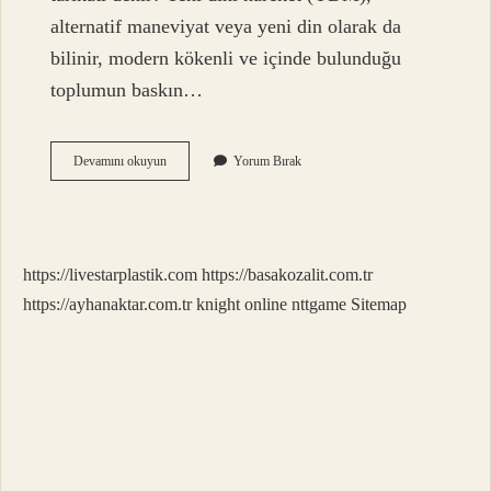
alternatif maneviyat veya yeni din olarak da
bilinir, modern kökenli ve içinde bulunduğu
toplumun baskın…
Yeni
Devamını okuyun
Yorum Bırak
Dini
Hareketleri
Belirtmek
Için
Hangi
https://livestarplastik.com
https://basakozalit.com.tr
Isimler
Kullanılır
https://ayhanaktar.com.tr
knight online
nttgame
Sitemap