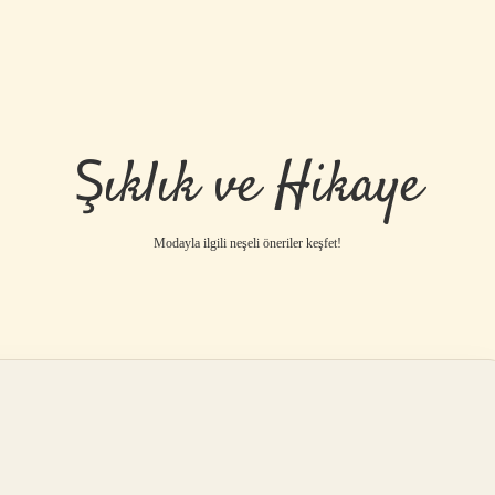
Şıklık ve Hikaye
Modayla ilgili neşeli öneriler keşfet!