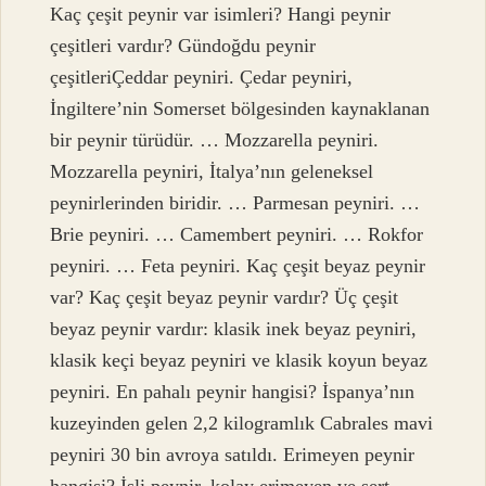
Kaç çeşit peynir var isimleri? Hangi peynir
çeşitleri vardır? Gündoğdu peynir
çeşitleriÇeddar peyniri. Çedar peyniri,
İngiltere’nin Somerset bölgesinden kaynaklanan
bir peynir türüdür. … Mozzarella peyniri.
Mozzarella peyniri, İtalya’nın geleneksel
peynirlerinden biridir. … Parmesan peyniri. …
Brie peyniri. … Camembert peyniri. … Rokfor
peyniri. … Feta peyniri. Kaç çeşit beyaz peynir
var? Kaç çeşit beyaz peynir vardır? Üç çeşit
beyaz peynir vardır: klasik inek beyaz peyniri,
klasik keçi beyaz peyniri ve klasik koyun beyaz
peyniri. En pahalı peynir hangisi? İspanya’nın
kuzeyinden gelen 2,2 kilogramlık Cabrales mavi
peyniri 30 bin avroya satıldı. Erimeyen peynir