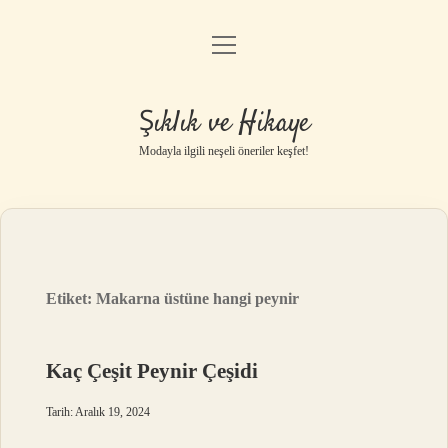
menüyü
Gizlilik Politikası
aç
Hakkımızda
Şıklık ve Hikaye
Yasal Uyarı
Modayla ilgili neşeli öneriler keşfet!
Etiket:
Makarna üstüne hangi peynir
Kaç Çeşit Peynir Çeşidi
Tarih: Aralık 19, 2024