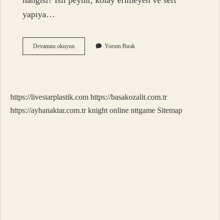
hangisi? İsli peynir, kolay erimeyen ve sert
yapıya…
Kaç
Devamını okuyun
Yorum Bırak
Çeşit
Peynir
Çeşidi
https://livestarplastik.com
https://basakozalit.com.tr
https://ayhanaktar.com.tr
knight online
nttgame
Sitemap