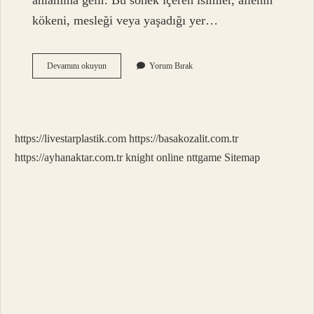
anlamına gelir. Bu sonek içeren isimler, ailenin
kökeni, mesleği veya yaşadığı yer…
Alin
Devamını okuyun
Yorum Bırak
Ermeni
Ismi
Mi
https://livestarplastik.com
https://basakozalit.com.tr
https://ayhanaktar.com.tr
knight online
nttgame
Sitemap