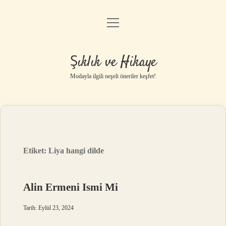
menüyü
Gizlilik Politikası
aç
Hakkımızda
Şıklık ve Hikaye
Yasal Uyarı
Modayla ilgili neşeli öneriler keşfet!
Etiket:
Liya hangi dilde
Alin Ermeni Ismi Mi
Tarih: Eylül 23, 2024