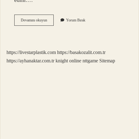
edilir.…
Ligorin
Devamını okuyun
Yorum Bırak
Horoz
Kaç
Yıl
Yaşar
https://livestarplastik.com
https://basakozalit.com.tr
https://ayhanaktar.com.tr
knight online
nttgame
Sitemap