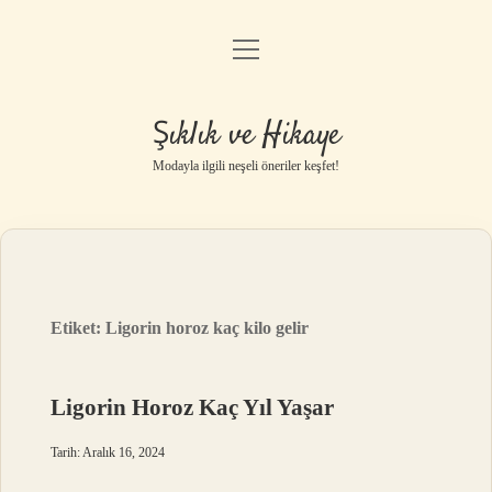
menüyü
Gizlilik Politikası
aç
Hakkımızda
Şıklık ve Hikaye
Yasal Uyarı
Modayla ilgili neşeli öneriler keşfet!
Etiket:
Ligorin horoz kaç kilo gelir
Ligorin Horoz Kaç Yıl Yaşar
Tarih: Aralık 16, 2024