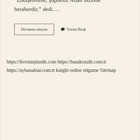
“Endişelenme, şüphesiz Allah bizimle
beraberdir,” dedi.…
Ikinin
Devamını okuyun
Yorum Bırak
Ikincisi
Hangi
Ayet
https://livestarplastik.com
https://basakozalit.com.tr
https://ayhanaktar.com.tr
knight online
nttgame
Sitemap