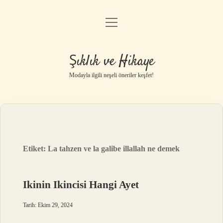
menüyü
Gizlilik Politikası
aç
Hakkımızda
Şıklık ve Hikaye
Yasal Uyarı
Modayla ilgili neşeli öneriler keşfet!
Etiket:
La tahzen ve la galibe illallah ne demek
Ikinin Ikincisi Hangi Ayet
Tarih: Ekim 29, 2024