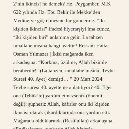
2’nin ikincisi ne demek? Hz. Peygamber, M.S.
622 yılında Hz. Ebu Bekir ile Mekke’den
Medine’ye göç etmesine bir gönderme. “İki
kişiden ikincisi” ifadesi hiyerarşiyi ima etmez,
“iki kişiden biri” anlamına gelir. La tahzen
innallahe meana hangi ayettir? Ressam Hattat
Osman Yılmazer | İkisi mağarada iken
arkadaşına: “Korkma, üzülme, Allah bizimle
beraberdir!” (La tahzen, innallahe meânâ. Tevbe
Suresi 40. Ayet) demişti… ” 20 Mart 2024
Tevbe suresi 40. ayette ne anlatılıyor? 40. Eğer
ona (Tebük’te) yardım etmezseniz (önemli
değil); şüphesiz Allah, kâfirler onu iki kişiden
ikincisi olarak çıkardıklarında ona yardım etti.
Mağarada olduklarında (Resûlullah) arkadaşına,