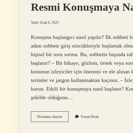
Resmi Konuşmaya Nas
Tarih: Ocak 6, 2025
Konuşma başlangıcı nasıl yapılır? İlk sohbeti b
adım sohbete giriş sözcükleriyle başlamak olma
kişisel bir soru sorma. Bu, sohbetin başında ra
başlanır? – Bir hikaye, gözlem, örnek veya sor
konunun izleyiciler için önemini ve ele alınan k
terimler ve jargon kullanmaktan kaçının. – İzley
kurun. Etkili bir konuşmaya nasıl başlanır? Kon
şekilde olduğunu…
Resmi
Devamını okuyun
Yorum Bırak
Konuşmaya
Nasıl
Başlanır