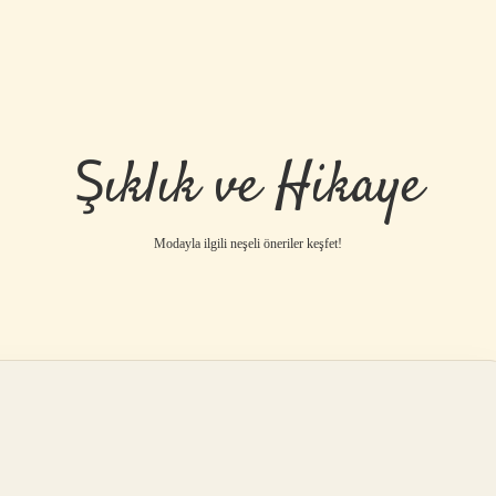
Şıklık ve Hikaye
Modayla ilgili neşeli öneriler keşfet!