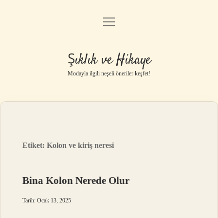
menüyü
Gizlilik Politikası
aç
Hakkımızda
Şıklık ve Hikaye
Yasal Uyarı
Modayla ilgili neşeli öneriler keşfet!
Etiket:
Kolon ve kiriş neresi
Bina Kolon Nerede Olur
Tarih: Ocak 13, 2025