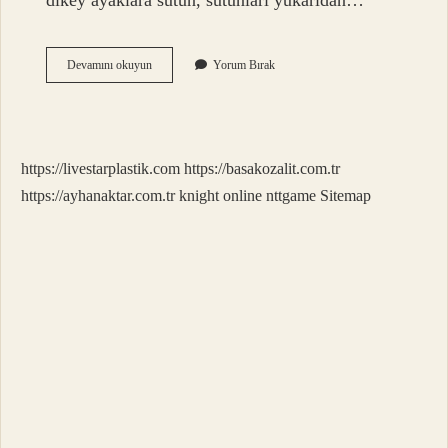
dikey ayaklara sütun, sütunları yukarıdan…
Bina
Devamını okuyun
Yorum Bırak
Kolon
Nerede
Olur
https://livestarplastik.com
https://basakozalit.com.tr
https://ayhanaktar.com.tr
knight online
nttgame
Sitemap