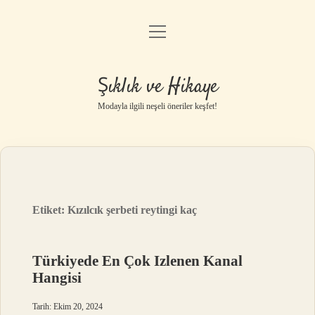
menüyü
Gizlilik Politikası
aç
Hakkımızda
Şıklık ve Hikaye
Yasal Uyarı
Modayla ilgili neşeli öneriler keşfet!
Etiket:
Kızılcık şerbeti reytingi kaç
Türkiyede En Çok Izlenen Kanal
Hangisi
Tarih: Ekim 20, 2024