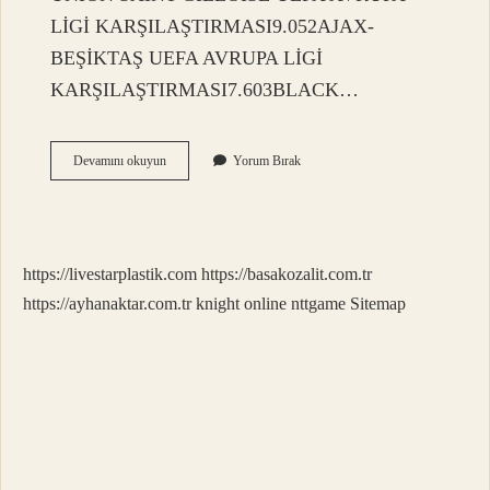
LİGİ KARŞILAŞTIRMASI9.052AJAX-
BEŞİKTAŞ UEFA AVRUPA LİGİ
KARŞILAŞTIRMASI7.603BLACK…
Türkiyede
Devamını okuyun
Yorum Bırak
En
Çok
Izlenen
Kanal
Hangisi
https://livestarplastik.com
https://basakozalit.com.tr
https://ayhanaktar.com.tr
knight online
nttgame
Sitemap