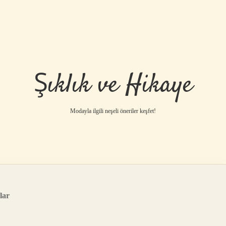
Şıklık ve Hikaye
Modayla ilgili neşeli öneriler keşfet!
lar