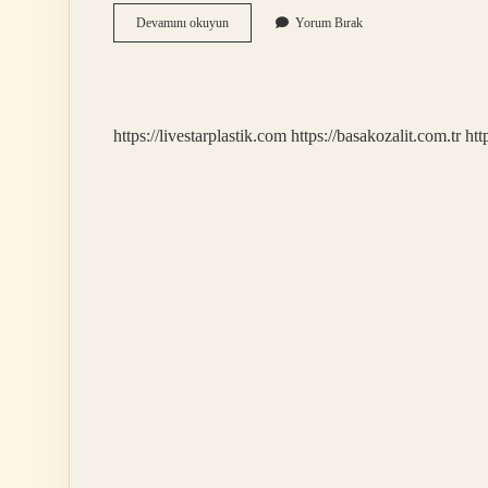
Bireyselleştirilmiş
Devamını okuyun
Yorum Bırak
Eğitim
Programı
Kimler
Tarafından
Hazırlanır
https://livestarplastik.com
https://basakozalit.com.tr
htt