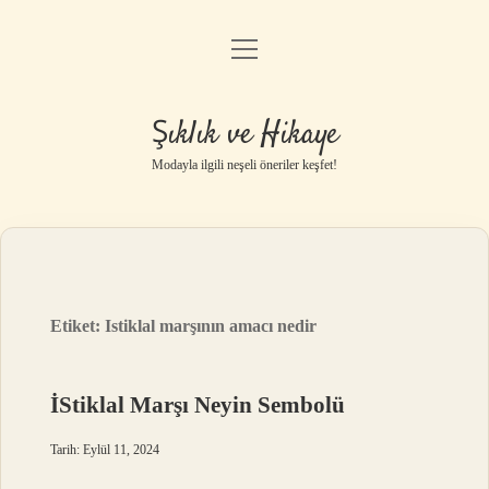
menüyü
Gizlilik Politikası
aç
Hakkımızda
Şıklık ve Hikaye
Yasal Uyarı
Modayla ilgili neşeli öneriler keşfet!
Etiket:
Istiklal marşının amacı nedir
İStiklal Marşı Neyin Sembolü
Tarih: Eylül 11, 2024