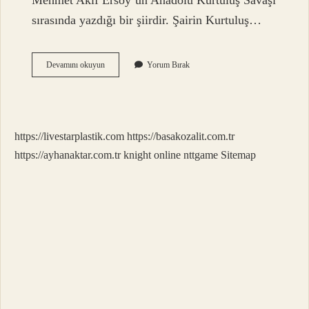
Mehmet Akif Ersoy’un Anadolu Kurtuluş Savaşı
sırasında yazdığı bir şiirdir. Şairin Kurtuluş…
İStiklal
Devamını okuyun
Yorum Bırak
Marşı
Neyin
Sembolü
https://livestarplastik.com
https://basakozalit.com.tr
https://ayhanaktar.com.tr
knight online
nttgame
Sitemap