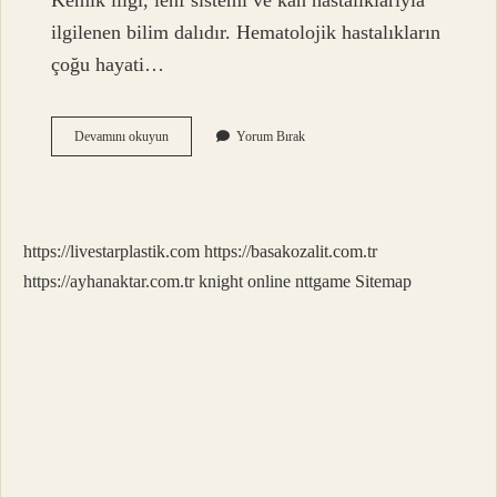
Kemik iliği, lenf sistemi ve kan hastalıklarıyla
ilgilenen bilim dalıdır. Hematolojik hastalıkların
çoğu hayati…
Kan
Devamını okuyun
Yorum Bırak
Icin
Hangi
Doktora
Gidilir
https://livestarplastik.com
https://basakozalit.com.tr
https://ayhanaktar.com.tr
knight online
nttgame
Sitemap