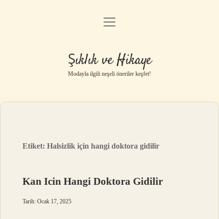
menüyü
Gizlilik Politikası
aç
Hakkımızda
Şıklık ve Hikaye
Yasal Uyarı
Modayla ilgili neşeli öneriler keşfet!
Etiket:
Halsizlik için hangi doktora gidilir
Kan Icin Hangi Doktora Gidilir
Tarih: Ocak 17, 2025