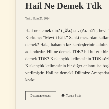
Hail Ne Demek Tdk
Tarih: Ekim 27, 2024
Hail ne demek din? (ﻫﺎﺋﻞ) sıf. (Ar. hā’il, hevl “korkmak ve dehşete kapılmak” kelimesinden gelir)
Korkunç: “Mevt-i hâil.” Sanki mezardan kalkmı
demek? Hala, babanın kız kardeşlerinin adıdır.
adlandırılır. Hil ne demek TDK? hıl hıl et-: bi
demek TDK? Kıskançlık kelimesinin TDK sözlüğ
Kıskançlık kelimesinin bir diğer anlamı ise ba
verilmiştir. Hail ne demek? Dilimize Arapçadan
korku…
Hail
Devamını okuyun
Yorum Bırak
Ne
Demek
Tdk