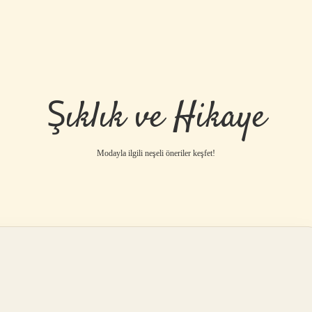
Şıklık ve Hikaye
Modayla ilgili neşeli öneriler keşfet!