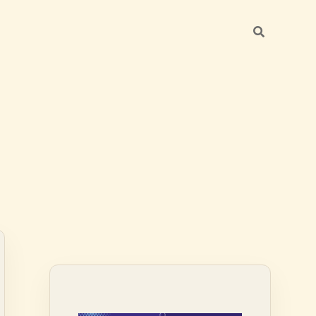
Sidebar