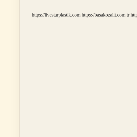
Olur
https://livestarplastik.com
https://basakozalit.com.tr
htt