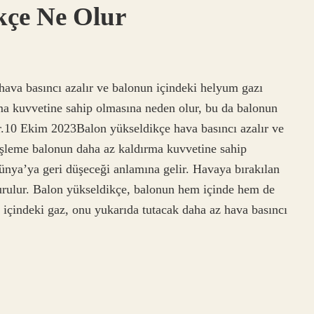
kçe Ne Olur
hava basıncı azalır ve balonun içindeki helyum gazı
ma kuvvetine sahip olmasına neden olur, bu da balonun
.10 Ekim 2023Balon yükseldikçe hava basıncı azalır ve
işleme balonun daha az kaldırma kuvvetine sahip
nya’ya geri düşeceği anlamına gelir. Havaya bırakılan
urulur. Balon yükseldikçe, balonun hem içinde hem de
n içindeki gaz, onu yukarıda tutacak daha az hava basıncı