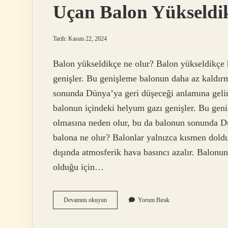
Uçan Balon Yükseldi
Tarih: Kasım 22, 2024
Balon yükseldikçe ne olur? Balon yükseldikçe 
genişler. Bu genişleme balonun daha az kaldır
sonunda Dünya’ya geri düşeceği anlamına gelir
balonun içindeki helyum gazı genişler. Bu gen
olmasına neden olur, bu da balonun sonunda Dü
balona ne olur? Balonlar yalnızca kısmen dold
dışında atmosferik hava basıncı azalır. Balonu
olduğu için…
Uçan
Devamını okuyun
Yorum Bırak
Balon
Yükseldikçe
Ne