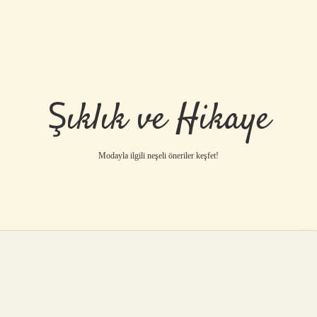
Şıklık ve Hikaye
Modayla ilgili neşeli öneriler keşfet!