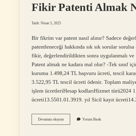
Fikir Patenti Almak 
Tarih: Nisan 5, 2025
Bir fikrim var patent nasıl alınır? Sadece değerl
patentleneceği hakkında sık sık sorular sorulsa
fikir, değerlendirildikten sonra uygulanmalı ve 
Patent almak ne kadara mal olur? -Tek sınıf iç
kuruma 1.498,24 TL başvuru ücreti, tescil kara
3.522,95 TL tescil ücreti ödenir. Toplam maliye
işlem ücretleriHesap kodlarıHizmet türü2024 1.01
ücreti13.5501.01.3919. yıl Sicil kayıt ücreti
Fikir
Devamını okuyun
Yorum Bırak
Patenti
Almak
Ne