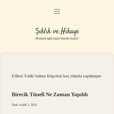
menüyü
Gizlilik Politikası
aç
Hakkımızda
Şıklık ve Hikaye
Yasal Uyarı
Modayla ilgili neşeli öneriler keşfet!
Etiket:
Fatih Sultan Köprüsü kaç yılında yapılmıştır
Birecik Tüneli Ne Zaman Yapıldı
Tarih: Aralık 3, 2024