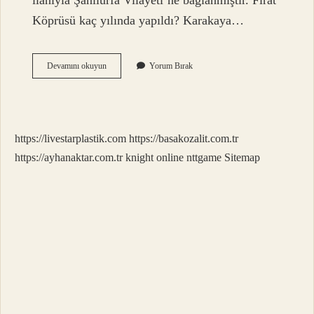
ilanıyla Şanlıurfa Vilayeti’ne bağlanmıştır. Fırat
Köprüsü kaç yılında yapıldı? Karakaya…
Birecik
Devamını okuyun
Yorum Bırak
Tüneli
Ne
Zaman
Yapıldı
https://livestarplastik.com
https://basakozalit.com.tr
https://ayhanaktar.com.tr
knight online
nttgame
Sitemap