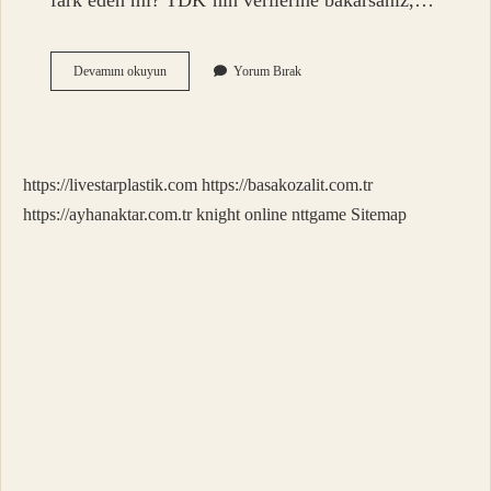
fark eden mi? TDK’nın verilerine bakarsanız,…
Fark
Devamını okuyun
Yorum Bırak
Eder
Mi
Ne
Demek
https://livestarplastik.com
https://basakozalit.com.tr
https://ayhanaktar.com.tr
knight online
nttgame
Sitemap