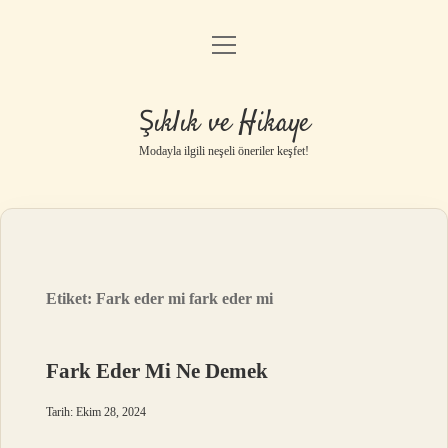
menüyü
Gizlilik Politikası
aç
Hakkımızda
Şıklık ve Hikaye
Yasal Uyarı
Modayla ilgili neşeli öneriler keşfet!
Etiket:
Fark eder mi fark eder mi
Fark Eder Mi Ne Demek
Tarih: Ekim 28, 2024