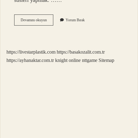
süsleri yapmak. ……
Evde
Devamını okuyun
Yorum Bırak
Ne
Gibi
Etkinlikler
Yapabiliriz
https://livestarplastik.com
https://basakozalit.com.tr
https://ayhanaktar.com.tr
knight online
nttgame
Sitemap