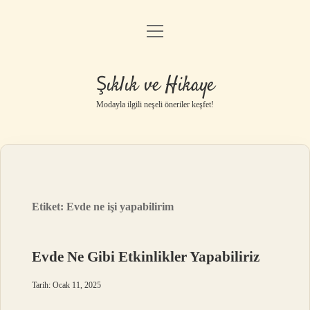
menüyü
Gizlilik Politikası
aç
Hakkımızda
Şıklık ve Hikaye
Yasal Uyarı
Modayla ilgili neşeli öneriler keşfet!
Etiket:
Evde ne işi yapabilirim
Evde Ne Gibi Etkinlikler Yapabiliriz
Tarih: Ocak 11, 2025