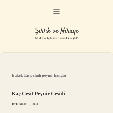
menüyü
Gizlilik Politikası
aç
Hakkımızda
Şıklık ve Hikaye
Yasal Uyarı
Modayla ilgili neşeli öneriler keşfet!
Etiket:
En pahalı peynir hangisi
Kaç Çeşit Peynir Çeşidi
Tarih: Aralık 19, 2024