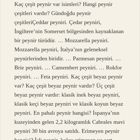
Kaç çeşit peynir var isimleri? Hangi peynir
çeşitleri vardır? Gündoğdu peynir
çeşitleriÇeddar peyniri. Çedar peyniri,
İngiltere’nin Somerset bölgesinden kaynaklanan
bir peynir türüdür. … Mozzarella peyniri.
Mozzarella peyniri, İtalya’nın geleneksel
peynirlerinden biridir. … Parmesan peyniri. …
Brie peyniri. … Camembert peyniri. … Rokfor
peyniri. … Feta peyniri. Kaç çeşit beyaz peynir
var? Kaç çeşit beyaz peynir vardır? Üç çeşit
beyaz peynir vardır: klasik inek beyaz peyniri,
klasik keçi beyaz peyniri ve klasik koyun beyaz
peyniri. En pahalı peynir hangisi? İspanya’nın
kuzeyinden gelen 2,2 kilogramlık Cabrales mavi
peyniri 30 bin avroya satıldı. Erimeyen peynir