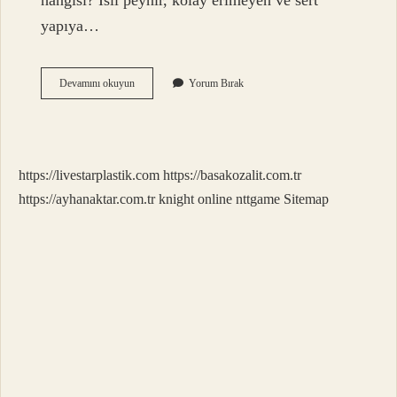
hangisi? İsli peynir, kolay erimeyen ve sert
yapıya…
Kaç
Devamını okuyun
Yorum Bırak
Çeşit
Peynir
Çeşidi
https://livestarplastik.com
https://basakozalit.com.tr
https://ayhanaktar.com.tr
knight online
nttgame
Sitemap