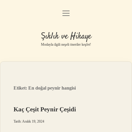
menüyü
Gizlilik Politikası
aç
Hakkımızda
Şıklık ve Hikaye
Yasal Uyarı
Modayla ilgili neşeli öneriler keşfet!
Etiket:
En doğal peynir hangisi
Kaç Çeşit Peynir Çeşidi
Tarih: Aralık 19, 2024