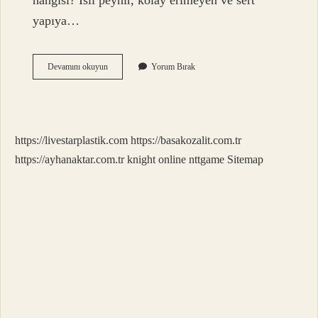
hangisi? İsli peynir, kolay erimeyen ve sert
yapıya…
Kaç
Devamını okuyun
Yorum Bırak
Çeşit
Peynir
Çeşidi
https://livestarplastik.com
https://basakozalit.com.tr
https://ayhanaktar.com.tr
knight online
nttgame
Sitemap