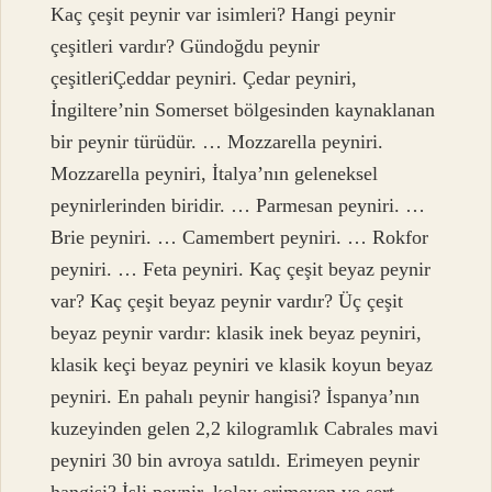
Kaç çeşit peynir var isimleri? Hangi peynir
çeşitleri vardır? Gündoğdu peynir
çeşitleriÇeddar peyniri. Çedar peyniri,
İngiltere’nin Somerset bölgesinden kaynaklanan
bir peynir türüdür. … Mozzarella peyniri.
Mozzarella peyniri, İtalya’nın geleneksel
peynirlerinden biridir. … Parmesan peyniri. …
Brie peyniri. … Camembert peyniri. … Rokfor
peyniri. … Feta peyniri. Kaç çeşit beyaz peynir
var? Kaç çeşit beyaz peynir vardır? Üç çeşit
beyaz peynir vardır: klasik inek beyaz peyniri,
klasik keçi beyaz peyniri ve klasik koyun beyaz
peyniri. En pahalı peynir hangisi? İspanya’nın
kuzeyinden gelen 2,2 kilogramlık Cabrales mavi
peyniri 30 bin avroya satıldı. Erimeyen peynir