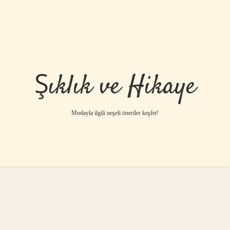
Şıklık ve Hikaye
Modayla ilgili neşeli öneriler keşfet!