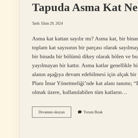
Tapuda Asma Kat N
Tarih: Ekim 29, 2024
Asma kat kattan sayılır mı? Asma kat, bir bina
toplam kat sayısının bir parçası olarak sayılm
bir binada bir bölümü dikey olarak bölen ve b
yayılmayan bir kattır. Asma katlar genellikle bi
alanın aşağıya devam edebilmesi için alçak bir
Planı İmar Yönetmeliği’nde kat alanı tanımı; “
olmak üzere, kullanılabilen tüm katların…
Tapuda
Devamını okuyun
Yorum Bırak
Asma
Kat
Ne
Demek