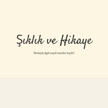
Şıklık ve Hikaye
Modayla ilgili neşeli öneriler keşfet!