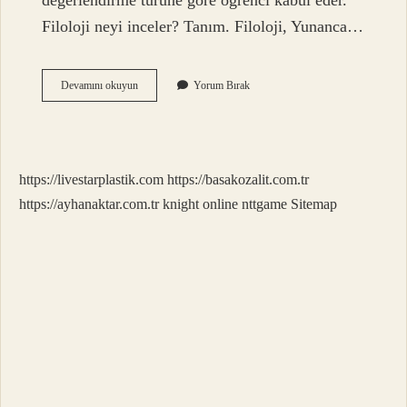
değerlendirme türüne göre öğrenci kabul eder.
Filoloji neyi inceler? Tanım. Filoloji, Yunanca…
Filoloji
Devamını okuyun
Yorum Bırak
Hangi
Alan
https://livestarplastik.com
https://basakozalit.com.tr
https://ayhanaktar.com.tr
knight online
nttgame
Sitemap