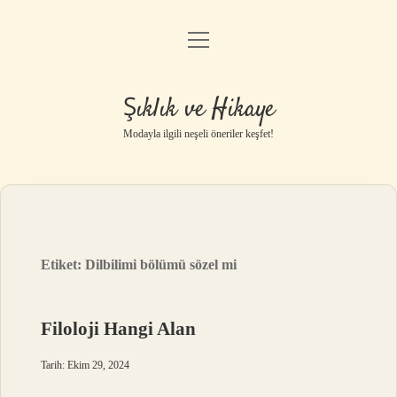
menüyü
Gizlilik Politikası
aç
Hakkımızda
Şıklık ve Hikaye
Yasal Uyarı
Modayla ilgili neşeli öneriler keşfet!
Etiket:
Dilbilimi bölümü sözel mi
Filoloji Hangi Alan
Tarih: Ekim 29, 2024