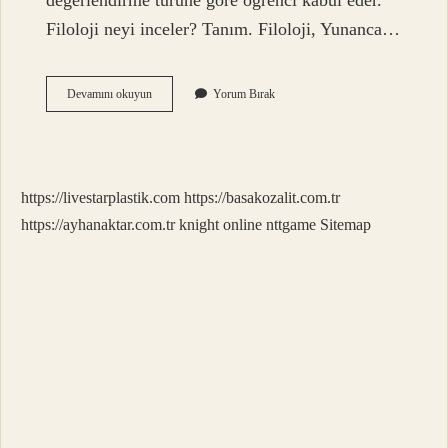
değerlendirme türüne göre öğrenci kabul eder.
Filoloji neyi inceler? Tanım. Filoloji, Yunanca…
Filoloji
Devamını okuyun
Yorum Bırak
Hangi
Alan
https://livestarplastik.com
https://basakozalit.com.tr
https://ayhanaktar.com.tr
knight online
nttgame
Sitemap