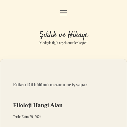
menüyü
Gizlilik Politikası
aç
Hakkımızda
Şıklık ve Hikaye
Yasal Uyarı
Modayla ilgili neşeli öneriler keşfet!
Etiket:
Dil bölümü mezunu ne iş yapar
Filoloji Hangi Alan
Tarih: Ekim 29, 2024