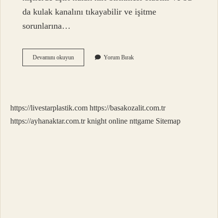
da kulak kanalını tıkayabilir ve işitme
sorunlarına…
Kulak
Devamını okuyun
Yorum Bırak
Kiri
Temizlenmezse
Ne
Olur
https://livestarplastik.com
https://basakozalit.com.tr
https://ayhanaktar.com.tr
knight online
nttgame
Sitemap