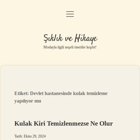
menüyü
Gizlilik Politikası
aç
Hakkımızda
Şıklık ve Hikaye
Yasal Uyarı
Modayla ilgili neşeli öneriler keşfet!
Etiket:
Devlet hastanesinde kulak temizleme
yapılıyor mu
Kulak Kiri Temizlenmezse Ne Olur
Tarih: Ekim 29, 2024