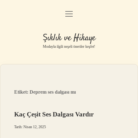
menüyü
Gizlilik Politikası
aç
Hakkımızda
Şıklık ve Hikaye
Yasal Uyarı
Modayla ilgili neşeli öneriler keşfet!
Etiket:
Deprem ses dalgası mı
Kaç Çeşit Ses Dalgası Vardır
Tarih: Nisan 12, 2025