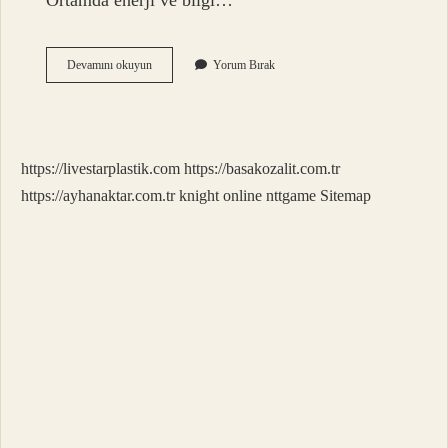
Ortamda enerji ve bilgi…
Kaç
Devamını okuyun
Yorum Bırak
Çeşit
Ses
Dalgası
Vardır
https://livestarplastik.com
https://basakozalit.com.tr
https://ayhanaktar.com.tr
knight online
nttgame
Sitemap