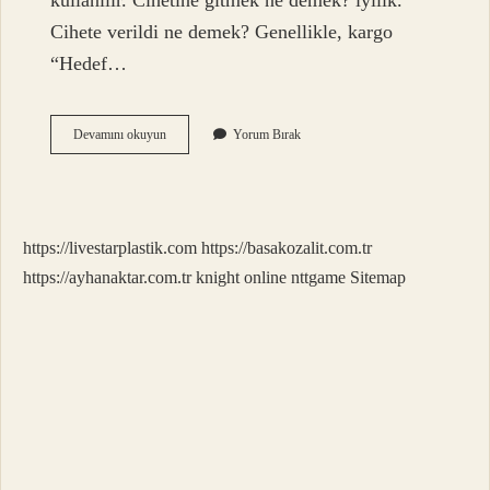
kullanılır. Cihetine gitmek ne demek? iyilik.
Cihete verildi ne demek? Genellikle, kargo
“Hedef…
Ciheti
Devamını okuyun
Yorum Bırak
Ne
Demek
https://livestarplastik.com
https://basakozalit.com.tr
https://ayhanaktar.com.tr
knight online
nttgame
Sitemap