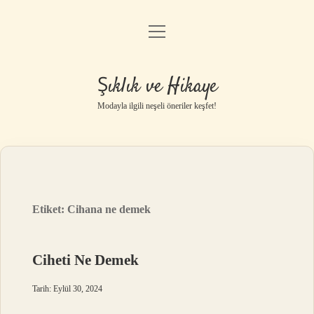
menüyü
Gizlilik Politikası
aç
Hakkımızda
Şıklık ve Hikaye
Yasal Uyarı
Modayla ilgili neşeli öneriler keşfet!
Etiket:
Cihana ne demek
Ciheti Ne Demek
Tarih: Eylül 30, 2024