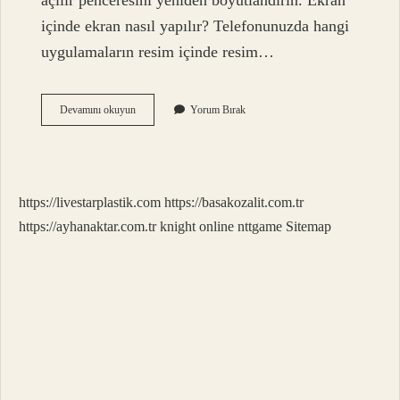
açılır penceresini yeniden boyutlandırın. Ekran
içinde ekran nasıl yapılır? Telefonunuzda hangi
uygulamaların resim içinde resim…
Pencere
Devamını okuyun
Yorum Bırak
Içinde
Pencere
Nasıl
Kullanılır
https://livestarplastik.com
https://basakozalit.com.tr
https://ayhanaktar.com.tr
knight online
nttgame
Sitemap