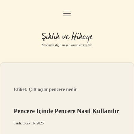
menüyü
Gizlilik Politikası
aç
Hakkımızda
Şıklık ve Hikaye
Yasal Uyarı
Modayla ilgili neşeli öneriler keşfet!
Etiket:
Çift açılır pencere nedir
Pencere Içinde Pencere Nasıl Kullanılır
Tarih: Ocak 16, 2025