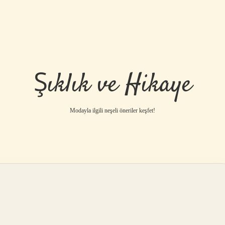
Şıklık ve Hikaye
Modayla ilgili neşeli öneriler keşfet!