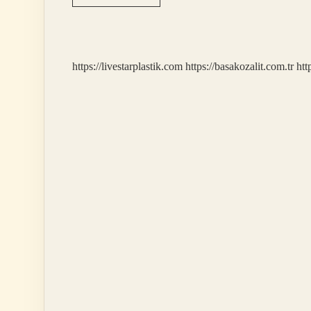
In
Yapıldıktan
Sonra
Bilet
Açığa
https://livestarplastik.com
https://basakozalit.com.tr
htt
Alınır
Mı