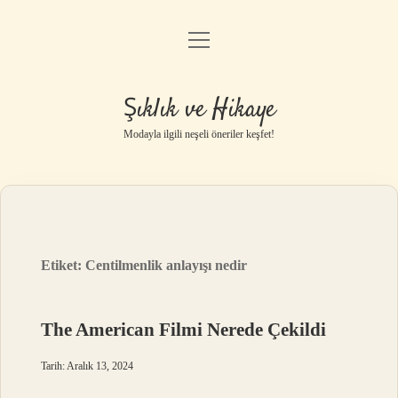
menüyü
Gizlilik Politikası
aç
Hakkımızda
Şıklık ve Hikaye
Yasal Uyarı
Modayla ilgili neşeli öneriler keşfet!
Etiket:
Centilmenlik anlayışı nedir
The American Filmi Nerede Çekildi
Tarih: Aralık 13, 2024