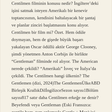
Centilmen filminin konusu nedir? İngiltere’deki
işini satmak isteyen Amerikalı bir kenevir
toptancısının, kendisini baltalayacak bir şantaj
ve planlar zinciri başlatmasını konu alıyor.
Centilmen bir film mi? Özet. Hem ödüle
doymayan, hem de gişede büyük başarı
yakalayan Oscar ödüllü aktör George Clooney,
şimdi yönetmen Anton Corbijn ile birlikte
“Gentleman” filminde rol alıyor. The American
nerede çekildi? “Amerikalı” İsveç ve İtalya’da
çekildi. The Centilmen hangi ülkenin? The
Gentlemen (dizi, 2024)The GentlemenÜlkeABD
Birleşik KrallıkDilİngilizceSezon sayısı1Bölüm
sayısı817 satır daha Centilmen erkeğe ne denir?
Beyefendi veya Gentleman (Eski Fransızca: