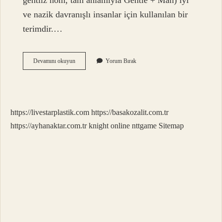
gentilz hom, tam anlamıyla Gentle + Man) iyi
ve nazik davranışlı insanlar için kullanılan bir
terimdir.…
The
Devamını okuyun
Yorum Bırak
American
Filmi
Nerede
Çekildi
https://livestarplastik.com
https://basakozalit.com.tr
https://ayhanaktar.com.tr
knight online
nttgame
Sitemap