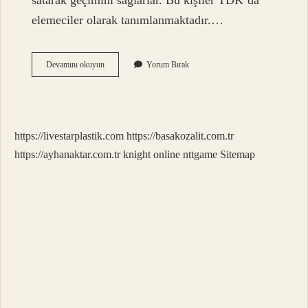
satarak geçimini sağlarlar. Bu kişiler TDK’da
elemeciler olarak tanımlanmaktadır.…
Çanakçılar
Devamını okuyun
Yorum Bırak
Ne
Demek
https://livestarplastik.com
https://basakozalit.com.tr
https://ayhanaktar.com.tr
knight online
nttgame
Sitemap