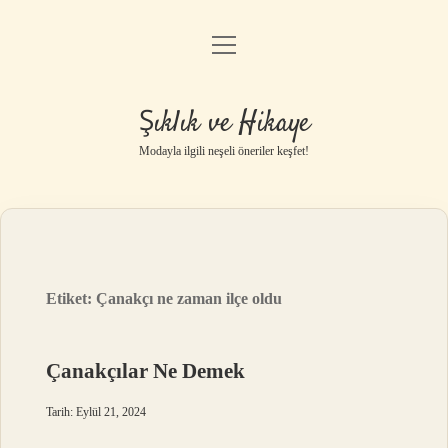
menüyü
Gizlilik Politikası
aç
Hakkımızda
Şıklık ve Hikaye
Yasal Uyarı
Modayla ilgili neşeli öneriler keşfet!
Etiket:
Çanakçı ne zaman ilçe oldu
Çanakçılar Ne Demek
Tarih: Eylül 21, 2024