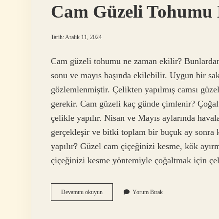
Cam Güzeli Tohumu N
Tarih: Aralık 11, 2024
Cam güzeli tohumu ne zaman ekilir? Bunlardan
sonu ve mayıs başında ekilebilir. Uygun bir sa
gözlemlenmiştir. Çelikten yapılmış camsı güzel
gerekir. Cam güzeli kaç günde çimlenir? Çoğal
çelikle yapılır. Nisan ve Mayıs aylarında haval
gerçekleşir ve bitki toplam bir buçuk ay sonra
yapılır? Güzel cam çiçeğinizi kesme, kök ayırm
çiçeğinizi kesme yöntemiyle çoğaltmak için çe
Cam
Devamını okuyun
Yorum Bırak
Güzeli
Tohumu
Nasıl