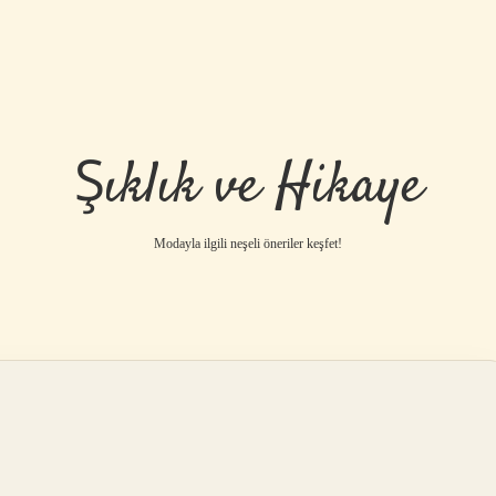
Şıklık ve Hikaye
Modayla ilgili neşeli öneriler keşfet!