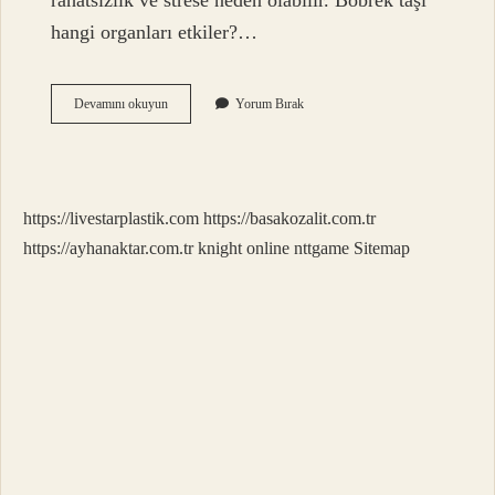
rahatsızlık ve strese neden olabilir. Böbrek taşı
hangi organları etkiler?…
Böbrek
Devamını okuyun
Yorum Bırak
Taşı
Ne
Gibi
Zararları
Vardır
https://livestarplastik.com
https://basakozalit.com.tr
https://ayhanaktar.com.tr
knight online
nttgame
Sitemap