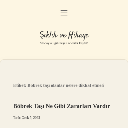
menüyü
Gizlilik Politikası
aç
Hakkımızda
Şıklık ve Hikaye
Yasal Uyarı
Modayla ilgili neşeli öneriler keşfet!
Etiket:
Böbrek taşı olanlar nelere dikkat etmeli
Böbrek Taşı Ne Gibi Zararları Vardır
Tarih: Ocak 5, 2025