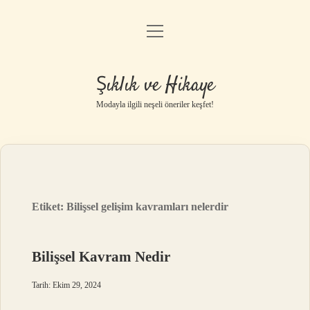
menüyü
Gizlilik Politikası
aç
Hakkımızda
Şıklık ve Hikaye
Yasal Uyarı
Modayla ilgili neşeli öneriler keşfet!
Etiket:
Bilişsel gelişim kavramları nelerdir
Bilişsel Kavram Nedir
Tarih: Ekim 29, 2024