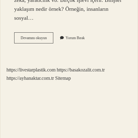
zeka, yaratıcılık vb. Birçok işlevi içerir. Bilişsel
yaklaşım nedir örnek? Örneğin, insanların
sosyal…
Bilişsel
Devamını okuyun
Yorum Bırak
Kavram
Nedir
https://livestarplastik.com
https://basakozalit.com.tr
https://ayhanaktar.com.tr
Sitemap