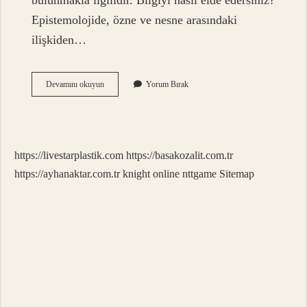
bulunmakla ilgilidir. Bilgiyi nasıl elde edersiniz?
Epistemolojide, özne ve nesne arasındaki
ilişkiden…
Bilgi
Devamını okuyun
Yorum Bırak
Etmek
Ne
Demek
https://livestarplastik.com
https://basakozalit.com.tr
https://ayhanaktar.com.tr
knight online
nttgame
Sitemap