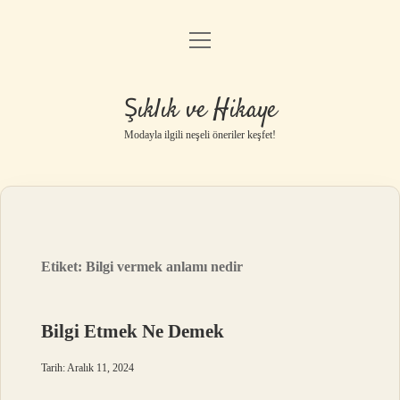
menüyü
Gizlilik Politikası
aç
Hakkımızda
Şıklık ve Hikaye
Yasal Uyarı
Modayla ilgili neşeli öneriler keşfet!
Etiket:
Bilgi vermek anlamı nedir
Bilgi Etmek Ne Demek
Tarih: Aralık 11, 2024