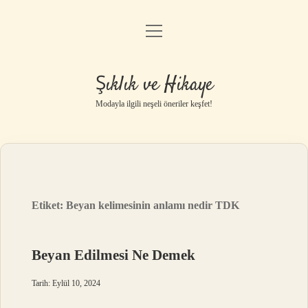
menüyü
Gizlilik Politikası
aç
Hakkımızda
Şıklık ve Hikaye
Yasal Uyarı
Modayla ilgili neşeli öneriler keşfet!
Etiket:
Beyan kelimesinin anlamı nedir TDK
Beyan Edilmesi Ne Demek
Tarih: Eylül 10, 2024