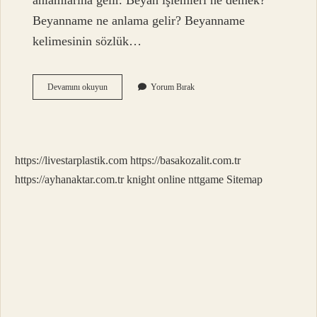
anlamlarına gelir. Beyan işlemleri ne demek?
Beyanname ne anlama gelir? Beyanname
kelimesinin sözlük…
Beyan
Devamını okuyun
Yorum Bırak
Edilmesi
Ne
Demek
https://livestarplastik.com
https://basakozalit.com.tr
https://ayhanaktar.com.tr
knight online
nttgame
Sitemap