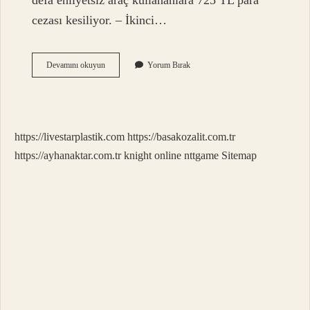
defa ehliyetsiz araç kullananlara 725 TL para
cezası kesiliyor. – İkinci…
Ruhsat
Devamını okuyun
Yorum Bırak
Almazsak
Ne
Olur
https://livestarplastik.com
https://basakozalit.com.tr
https://ayhanaktar.com.tr
knight online
nttgame
Sitemap