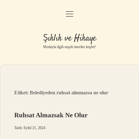
menüyü
Gizlilik Politikası
aç
Hakkımızda
Şıklık ve Hikaye
Yasal Uyarı
Modayla ilgili neşeli öneriler keşfet!
Etiket:
Belediyeden ruhsat alınmazsa ne olur
Ruhsat Almazsak Ne Olur
Tarih: Eylül 21, 2024