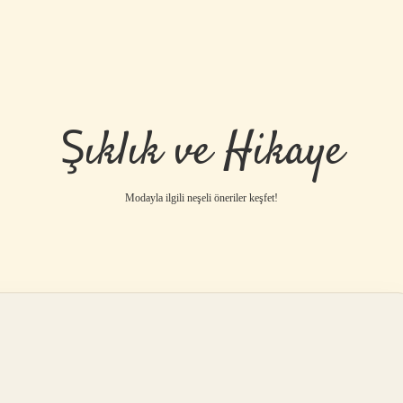
Şıklık ve Hikaye
Modayla ilgili neşeli öneriler keşfet!