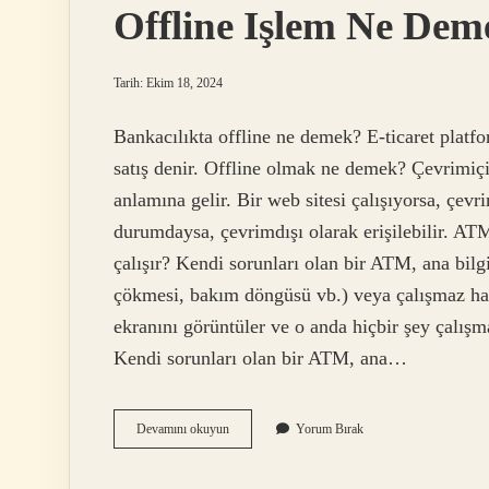
Offline Işlem Ne Dem
Tarih: Ekim 18, 2024
Bankacılıkta offline ne demek? E-ticaret platfor
satış denir. Offline olmak ne demek? Çevrimiçi 
anlamına gelir. Bir web sitesi çalışıyorsa, çevri
durumdaysa, çevrimdışı olarak erişilebilir. A
çalışır? Kendi sorunları olan bir ATM, ana bilg
çökmesi, bakım döngüsü vb.) veya çalışmaz hal
ekranını görüntüler ve o anda hiçbir şey çalış
Kendi sorunları olan bir ATM, ana…
Offline
Devamını okuyun
Yorum Bırak
Işlem
Ne
Demek