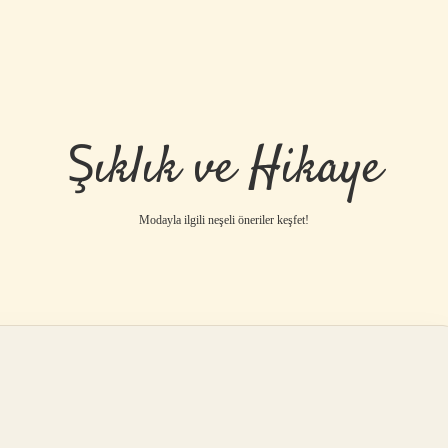
Şıklık ve Hikaye
Modayla ilgili neşeli öneriler keşfet!