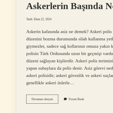
Askerlerin Başında N
Tarih: Ekim 22, 2024
Askerin kafasında asiz ne demek? Askeri polis 
düzenini bozma durumunda silah kullanma yetki
giymezler, sadece sağ kollarının omuza yakın k
polisin Türk Ordusunda uzun bir geçmişi vardır
düzeni sağlayan kişilerdir. Askeri polis terimin
yapan subaylara da polis denir. Asiz görevi ned
askeri polisidir; askeri güvenlik ve askeri suçla
genellikle askeri üslerle…
Askerlerin
Devamını okuyun
Yorum Bırak
Başında
Neden
Asiz