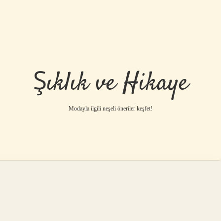
Şıklık ve Hikaye
Modayla ilgili neşeli öneriler keşfet!