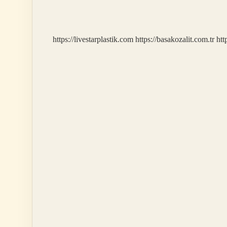
Şeyleri
Tekrarlamak
Ne
Denir
https://livestarplastik.com
https://basakozalit.com.tr
htt