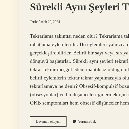
Sürekli Aynı Şeyleri
Tarih: Aralık 20, 2024
Tekrarlama takıntısı neden olur? Tekrarlama takı
rahatlama eylemleridir. Bu eylemleri yalnızca 
gerçekleştirebilirler. Belirli bir sayı veya sıray
döngüyü başlatırlar. Sürekli aynı şeyleri tekr
tekrar tekrar meşgul eden, mantıksız olduğu bil
belirli eylemlerin tekrar tekrar yapılmasıyla ol
tekrarlamaya ne denir? Obsesif-kompulsif bozu
(obsesyonlar) ve bu düşünceleri gidermek için zo
OKB semptomları hem obsesif düşünceler hem 
Sürekli
Devamını okuyun
Yorum Bırak
Aynı