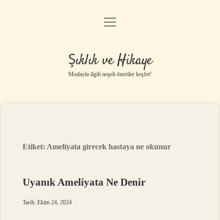
menüyü
Gizlilik Politikası
aç
Hakkımızda
Şıklık ve Hikaye
Yasal Uyarı
Modayla ilgili neşeli öneriler keşfet!
Etiket:
Ameliyata girecek hastaya ne okunur
Uyanık Ameliyata Ne Denir
Tarih: Ekim 24, 2024