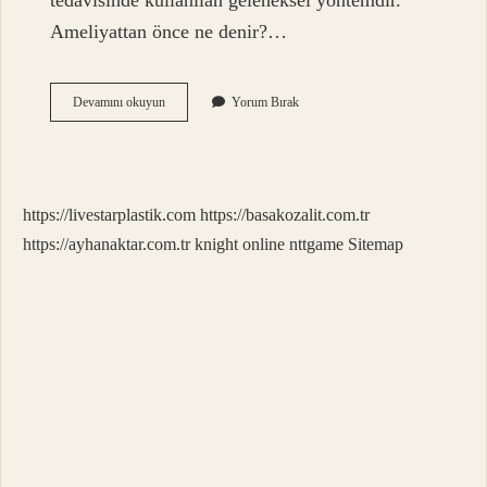
tedavisinde kullanılan geleneksel yöntemdir.
Ameliyattan önce ne denir?…
Uyanık
Devamını okuyun
Yorum Bırak
Ameliyata
Ne
Denir
https://livestarplastik.com
https://basakozalit.com.tr
https://ayhanaktar.com.tr
knight online
nttgame
Sitemap