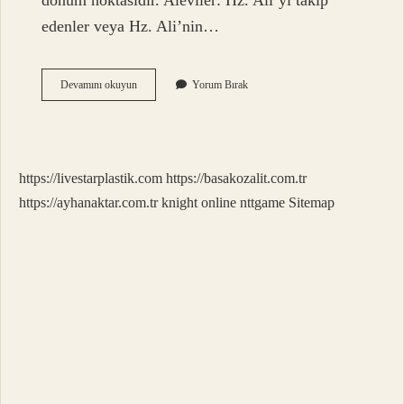
dönüm noktasıdır. Aleviler: Hz. Ali’yi takip
edenler veya Hz. Ali’nin…
Alevîler
Devamını okuyun
Yorum Bırak
Kimler
Olur
https://livestarplastik.com
https://basakozalit.com.tr
https://ayhanaktar.com.tr
knight online
nttgame
Sitemap