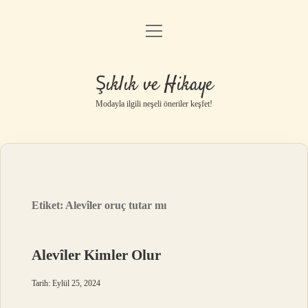
menüyü
Gizlilik Politikası
aç
Hakkımızda
Şıklık ve Hikaye
Yasal Uyarı
Modayla ilgili neşeli öneriler keşfet!
Etiket:
Alevîler oruç tutar mı
Alevîler Kimler Olur
Tarih: Eylül 25, 2024